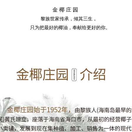
金 椰 庄 园
黎族世家传承，倾其三生，
只为把最好的椰油，奉献给更好的你。