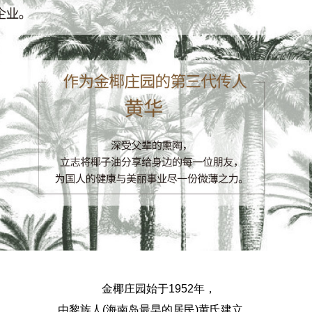
金椰庄园始于1952年，
由黎族人(海南岛最早的居民)黄氏建立，