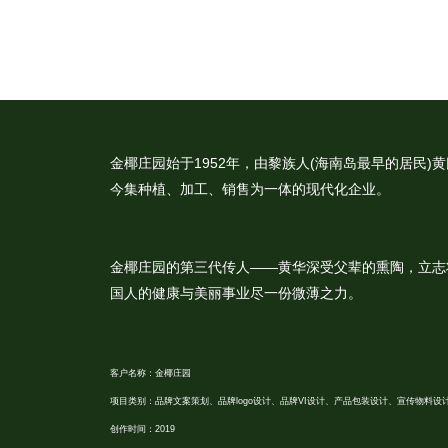
金椰庄园始于1952年，由黎族人(海南岛最早的居民
今集种植、加工、销售为一体的现代化企业。
金椰庄园的第三代传人——黄华深受父辈的熏陶，立志
国人的健康与美丽事业尽一份微薄之力。
客户名称：金椰庄园
项目类别：品牌文案策划、品牌logo设计、品牌VI设计、产品包装设计、宣传物料设
创作时间：2019