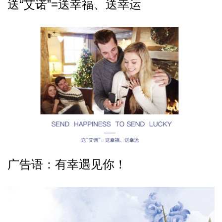
送“艾诺”=送幸福、送幸运
广告语：有幸遇见你！