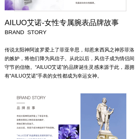
AILUO艾诺-
女性专属腕表
品牌故事
BRAND STORY
传说太阳神阿波罗爱上了菲亚辛思，
却惹来西风之神苏菲洛
的嫉妒，
将他们降为风信子。
从此以后，
风信子成为情侣间
守节的信物。
“AILUO艾诺”的品牌诞生灵感来源于此，
愿拥
有“AILUO艾诺”手表的女性都成为幸运女神。