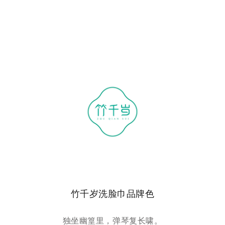
竹千岁洗脸巾品牌色
独坐幽篁里，弹琴复长啸。