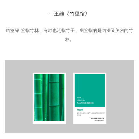
—王维《竹里馆》
幽篁绿-篁指竹林，有时也泛指竹子，幽篁指的是幽深又茂密的竹
林。