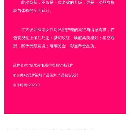
此次焕新，不仅是一次名称的升级，更是一次品牌形
象与体验的全面跃迁。
红方设计深谙女性对私密护理的期待与情感需求，在
包装视觉上倾注巧思：梦幻玫红，唤醒柔美感知；星空遐
想，赋予无限意境；璀璨烫金，彰显矜贵品质。
品牌名称: “炫尼诗”私密护理精华液品牌
项目类别:品牌策划 产品策划 产品包装设计
创作时间: 2023.9