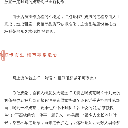
放置一定时间的奶茶倒掉重新制作。
由于店员操作流程的不稳定，冲泡茶和打奶沫的过程都由人工
完成，造成甜度、卖相等品质不够标准化，这也是茶颜悦色推出“一
杯鲜茶的永久求偿权”的原因。
为打卡而生 细节非常暖心
网上流传着这样一句话：“世间唯奶茶不可辜负！”
你敢想象，会有人特意从大老远打飞滴去喝奶茶吗？十几元的
奶茶被炒到好几百元都有消费者愿意掏钱？还有近乎失控的排队场
面，喝到一杯奶茶，要排七八个小时队？以上说的就是“茶颜悦
色”！“下高铁的第一件事，就是来一杯茶颜！”很多人来长沙的时
候，都被种草过茶颜，而来过长沙之后，这杯茶又让无数人魂牵梦