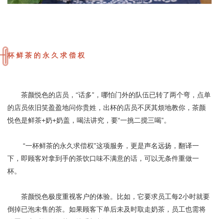
一杯鲜茶的永久求偿权
茶颜悦色的店员，“话多”，哪怕门外的队伍已转了两个弯，点单
的店员依旧笑盈盈地问你贵姓，出杯的店员不厌其烦地教你，茶颜
悦色是鲜茶+奶+奶盖，喝法讲究，要“一挑二搅三喝”。
“一杯鲜茶的永久求偿权”这项服务，更是声名远扬，翻译一
下，即顾客对拿到手的茶饮口味不满意的话，可以无条件重做一
杯。
茶颜悦色极度重视客户的体验。比如，它要求员工每2小时就要
倒掉已泡未售的茶。如果顾客下单后未及时取走奶茶，员工也需将