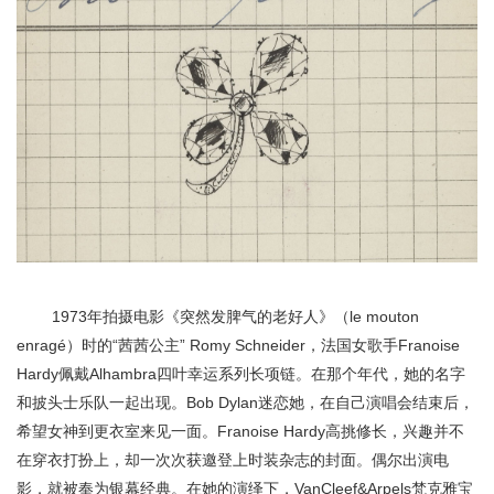
1973年拍摄电影《突然发脾气的老好人》（le mouton
enragé）时的“茜茜公主” Romy Schneider，法国女歌手Franoise
Hardy佩戴Alhambra四叶幸运系列长项链。在那个年代，她的名字
和披头士乐队一起出现。Bob Dylan迷恋她，在自己演唱会结束后，
希望女神到更衣室来见一面。Franoise Hardy高挑修长，兴趣并不
在穿衣打扮上，却一次次获邀登上时装杂志的封面。偶尔出演电
影，就被奉为银幕经典。在她的演绎下，VanCleef&Arpels梵克雅宝