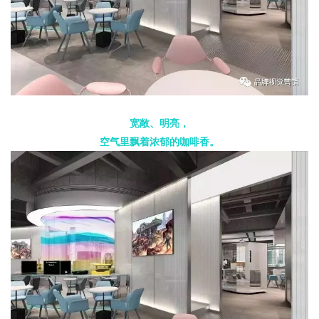
宽敞、明亮，
空气里飘着浓郁的咖啡香。