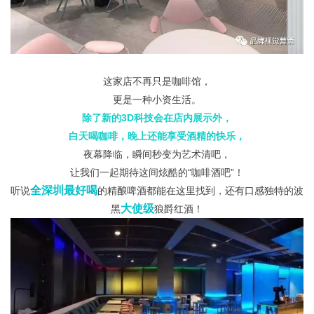
这家店不再只是咖啡馆，
更是一种小资生活。
除了新的3D科技会在店内展示外，
白天喝咖啡，晚上还能享受酒精的快乐，
夜幕降临，
瞬间秒变为艺术清吧
，
让我们一起期待这间炫酷的“咖啡酒吧”！
全深圳最好喝
听说
的精酿啤酒都能在这里找到，还有口感独特的波
大使级
黑
狼爵
红酒！