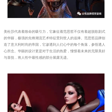
美杜莎代表着致命的吸引力，它象征着范思哲不仅有着超脱歌剧式
的华丽，极强的先锋潮流艺术特征受到世人的追捧。范思哲品牌创
造了意大利时尚的帝国，它渗透到人们心中的每个角落，参悟透人
心所念。华丽的设计更是对于生活的热爱，憧憬着未来的无限美好
与喜悦，将人性中最性感的部分展露无遗。