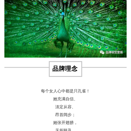
品牌理念
每个女人心中都是只孔雀！
她充满自信、
淡定从容、
昂首阔步；
她张开翅膀，
无所顾及，