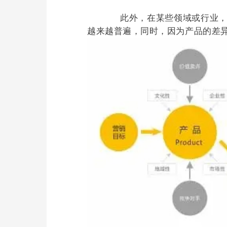
	       此外，在某些领域或行业，“直销行销”形式发展迅速，而按客户的“个性化需要”与“个性要求”制定的“个性化”服务营销也
越来越普遍，同时，因为产品的差异