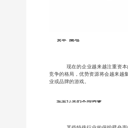
资本“圈地”
	      现在的企业越来越注重资本的力量，“资本运作”将更加普通，投资、收购、兼并随时发生。企业间的资源整合将改变整个
竞争的格局，优势资源将会越来越集
业或品牌的游戏。
壁垒行业的末雨绸缪
	      某些特殊行业的保护壁垒面临彻底打破，如烟草、汽车、银行等。陡然参与国际化的竞争，这对一直处于半计划经济、半