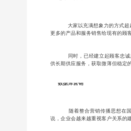
	      大家以充满想象力的方式超越顾客的期望，但要争取新顾客也越来越难，因此大部分公司都把精力与时间花在构思“如何把
更多的产品和服务销售给现有的顾客。
	      同时，已经建立起顾客忠诚度的公司，会采取“为顾客终身供应”的思维方式，以快捷周到的服务、较低的价格来为顾客提
供长期供应服务，获取微薄但稳定
数据库营销
	      随着整合营销传播思想在国内的传播，更多的企业会投入人力、物力来建设客户数据库，以维护与客户的关系。也就是
说，企业会越来越重视客户关系的建