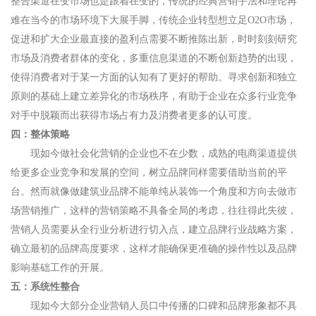
整合渠道在变市场也是跟着在变的，传统的经典营销手法和理论再
难在当今的市场环境下大展手脚，传统企业转型想立足O2O市场，
促进和扩大企业最直接的盈利点需要不断推陈出新，时时刻刻研究
市场及消费者群体的变化，多重信息渠道的不断创新趋势的出现，
使得消费者对于某一方面的认知有了更好的帮助。寻求创新和独立
原则的基础上建立差异化的市场秩序，有助于企业在众多行业竞争
对手中脱颖而出获得市场占有力及消费者更多的认可度。
四：整体策略
现如今做社会化营销的企业也不在少数，成熟的电商渠道提供
给更多企业竞争和发展的空间，树立品牌同样需要借助当前的平
台。然而就像做建筑业品牌不能单纯从装饰一个角度和方向去做市
场营销推广，这样的营销策略不具备全局的考虑，往往得此失彼，
营销人员需要从全行业分析进行切入点，建立品牌行业战略方案，
确立最初的品牌高度要求，这样才能确保更准确的操作性以及品牌
影响基础工作的开展。
五：系统性整合
现如今大部分企业营销人员口中传播的口碑和品牌形象都不具