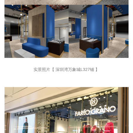
实景照片
【 深圳湾万象城L327铺 】